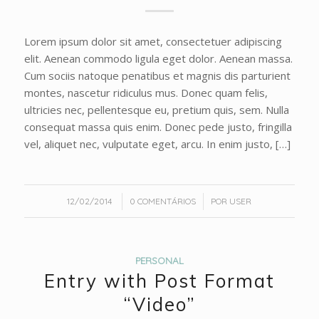
Lorem ipsum dolor sit amet, consectetuer adipiscing
elit. Aenean commodo ligula eget dolor. Aenean massa.
Cum sociis natoque penatibus et magnis dis parturient
montes, nascetur ridiculus mus. Donec quam felis,
ultricies nec, pellentesque eu, pretium quis, sem. Nulla
consequat massa quis enim. Donec pede justo, fringilla
vel, aliquet nec, vulputate eget, arcu. In enim justo, […]
/
/
12/02/2014
0 COMENTÁRIOS
POR
USER
PERSONAL
Entry with Post Format
“Video”