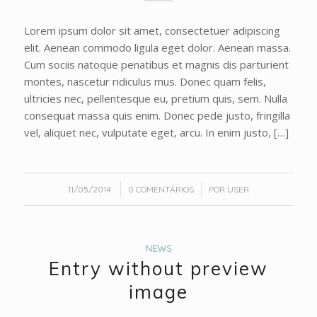
Lorem ipsum dolor sit amet, consectetuer adipiscing
elit. Aenean commodo ligula eget dolor. Aenean massa.
Cum sociis natoque penatibus et magnis dis parturient
montes, nascetur ridiculus mus. Donec quam felis,
ultricies nec, pellentesque eu, pretium quis, sem. Nulla
consequat massa quis enim. Donec pede justo, fringilla
vel, aliquet nec, vulputate eget, arcu. In enim justo, […]
/
/
11/05/2014
0 COMENTÁRIOS
POR
USER
NEWS
Entry without preview
image