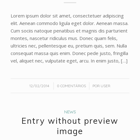
Lorem ipsum dolor sit amet, consectetuer adipiscing
elit. Aenean commodo ligula eget dolor. Aenean massa.
Cum sociis natoque penatibus et magnis dis parturient
montes, nascetur ridiculus mus. Donec quam felis,
ultricies nec, pellentesque eu, pretium quis, sem. Nulla
consequat massa quis enim. Donec pede justo, fringilla
vel, aliquet nec, vulputate eget, arcu. In enim justo, […]
/
/
12/02/2014
0 COMENTÁRIOS
POR
USER
NEWS
Entry without preview
image