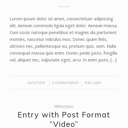
Lorem ipsum dolor sit amet, consectetuer adipiscing
elit. Aenean commodo ligula eget dolor. Aenean massa.
Cum sociis natoque penatibus et magnis dis parturient
montes, nascetur ridiculus mus. Donec quam felis,
ultricies nec, pellentesque eu, pretium quis, sem. Nulla
consequat massa quis enim. Donec pede justo, fringilla
vel, aliquet nec, vulputate eget, arcu. In enim justo, […]
/
/
24/12/2013
0 COMENTÁRIOS
POR
USER
PERSONAL
Entry with Post Format
“Video”