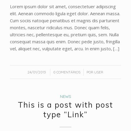
Lorem ipsum dolor sit amet, consectetuer adipiscing
elit. Aenean commodo ligula eget dolor. Aenean massa.
Cum sociis natoque penatibus et magnis dis parturient
montes, nascetur ridiculus mus. Donec quam felis,
ultricies nec, pellentesque eu, pretium quis, sem. Nulla
consequat massa quis enim. Donec pede justo, fringilla
vel, aliquet nec, vulputate eget, arcu. In enim justo, […]
/
/
24/01/2013
0 COMENTÁRIOS
POR
USER
NEWS
This is a post with post
type “Link”