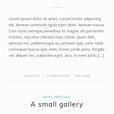
Lorem ipsum dolor sit amet, consectetuer adipiscing
elit. Aenean commodo ligula eget dolor. Aenean massa.
Cum sociis natoque penatibus et magnis dis parturient
montes, nascetur ridiculus mus. Donec quam felis,
ultricies nec, pellentesque eu, pretium quis, sem. Nulla
consequat massa quis enim. Donec pede justo, fringilla
vel, aliquet nec, vulputate eget, arcu. In enim justo, […]
/
/
24/12/2013
0 COMENTÁRIOS
POR
USER
NEWS
,
PERSONAL
A small gallery