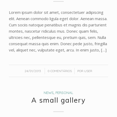
Lorem ipsum dolor sit amet, consectetuer adipiscing
elit. Aenean commodo ligula eget dolor. Aenean massa.
Cum sociis natoque penatibus et magnis dis parturient
montes, nascetur ridiculus mus. Donec quam felis,
ultricies nec, pellentesque eu, pretium quis, sem. Nulla
consequat massa quis enim. Donec pede justo, fringilla
vel, aliquet nec, vulputate eget, arcu. In enim justo, […]
/
/
24/01/2013
0 COMENTÁRIOS
POR
USER
NEWS
,
PERSONAL
A small gallery