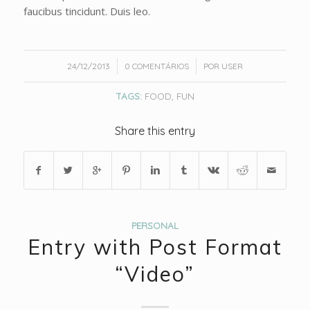
faucibus tincidunt. Duis leo.
/
/
24/12/2013
0 COMENTÁRIOS
POR
USER
TAGS:
FOOD
,
FUN
Share this entry
PERSONAL
Entry with Post Format
“Video”