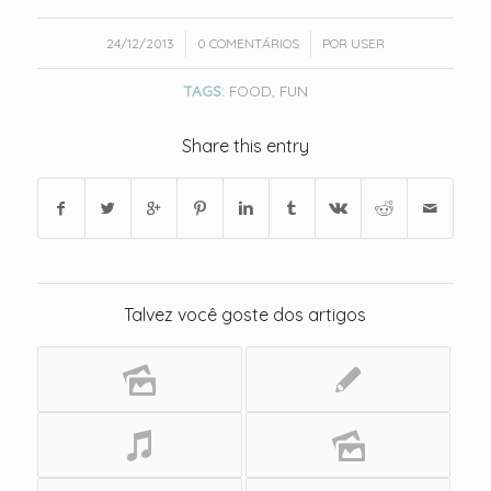
/
/
24/12/2013
0 COMENTÁRIOS
POR
USER
TAGS:
FOOD
,
FUN
Share this entry
Talvez você goste dos artigos